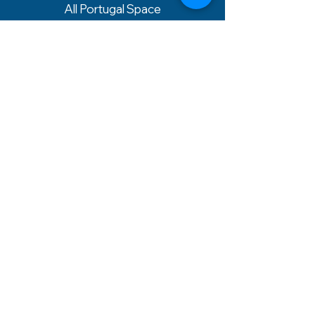
All Portugal Space
-
Gallery
- Video
-
Advertisement
-
Contacts
Contacts
Tel.:
+351 910 252 165
E-mail:
info@all-portugal-
festival.com
Address:
R. de Santiago 19, 1100-
001 Lisboa, Portugal
Terms and conditions
Privacy Policy
© All Portugal, 2023