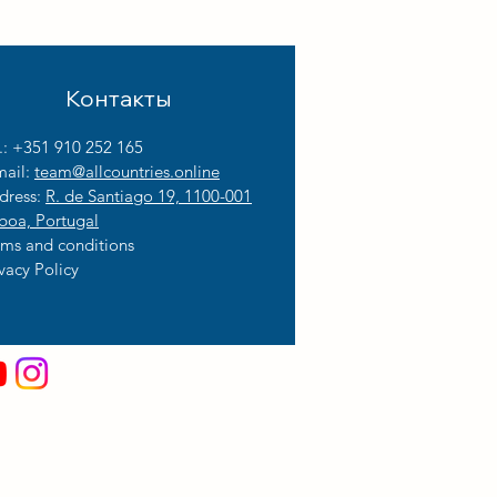
Контакты
l.: +351 910 252 165
mail:
team@allcountries.online
dress:
R. de Santiago 19, 1100-001
sboa, Portugal
rms and conditions
vacy Policy