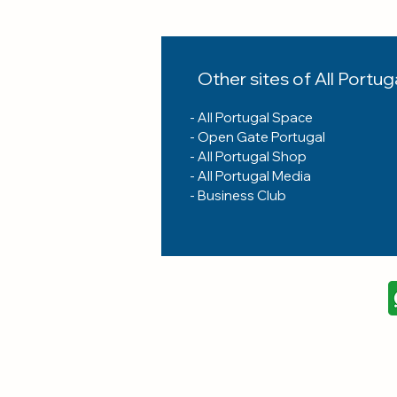
Other sites of All Portug
-
All Portugal Space
-
Open Gate Portugal
-
All Portugal Shop
- A
ll Portugal Media
-
Business Club