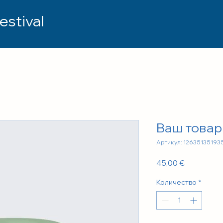
estival
Ваш товар
Артикул: 12635135193
Цена
45,00 €
Количество
*