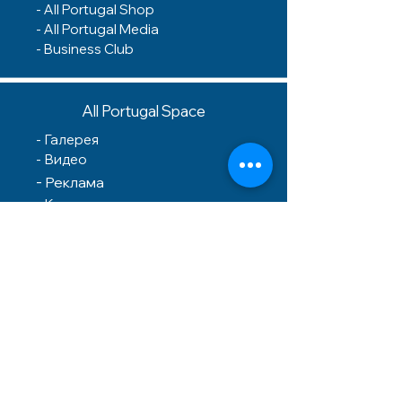
-
All Portugal Shop
- A
ll Portugal Media
-
Business Club
All Portugal Space
-
Галерея
- Видео
-
Реклама
-
Контакты
Контакты
Tel.:
+351 910 252 165
E-mail:
team@allcountries.online
Address:
R. de Santiago 19, 1100-
001 Lisboa, Portugal
Terms and conditions
Privacy Policy