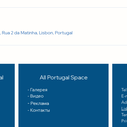
, Rua 2 da Matinha, Lisbon, Portugal
al
All Portugal Space
-
Галерея
Te
- Видео
E-
Ad
-
Реклама
Li
-
Контакты
Te
Pri