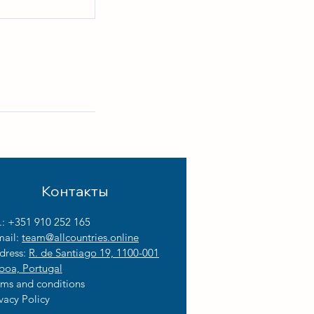
Контакты
l.: +351 910 252 165
mail:
team@allcountries.online
dress:
R. de Santiago 19, 1100-001
sboa, Portugal
rms and conditions
vacy Policy