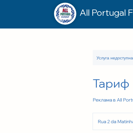
All Portugal F
Услуга недоступн
Тариф 
Реклама в All Port
Rua 2 da Matinh