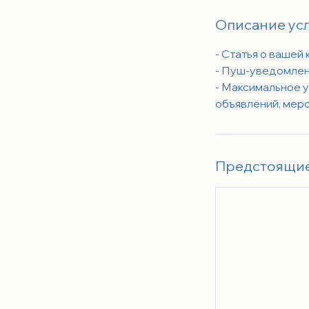
Описание ус
- Статья о вашей
- Пуш-уведомлени
- Максимальное у
объявлений, меро
Предстоящие