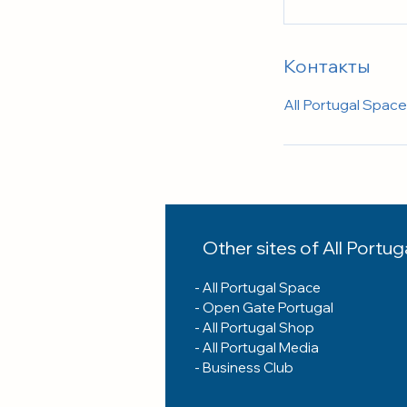
Контакты
All Portugal Space
Other sites of All Portug
-
All Portugal Space
-
Open Gate Portugal
-
All Portugal Shop
- A
ll Portugal Media
-
Business Club