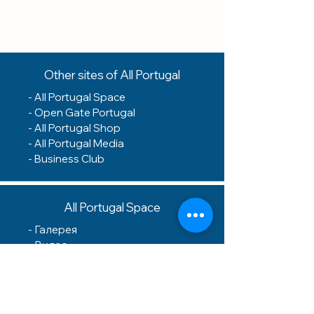
Other sites of All Portugal
-
All Portugal Space
-
Open Gate Portugal
-
All Portugal Shop
- A
ll Portugal Media
-
Business Club
All Portugal Space
-
Галерея
- Видео
-
Реклама
-
Контакты